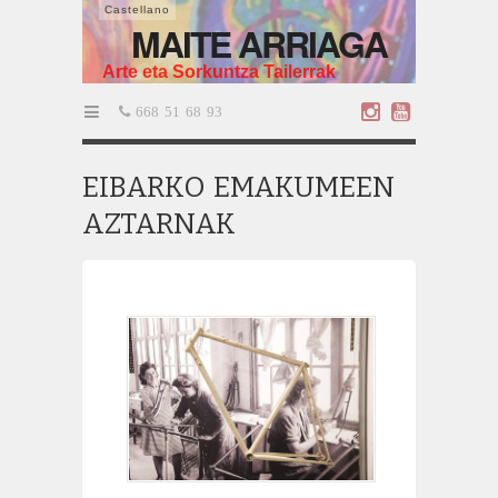
Castellano
MAITE ARRIAGA
Arte eta Sorkuntza Tailerrak
668 51 68 93
EIBARKO EMAKUMEEN
AZTARNAK