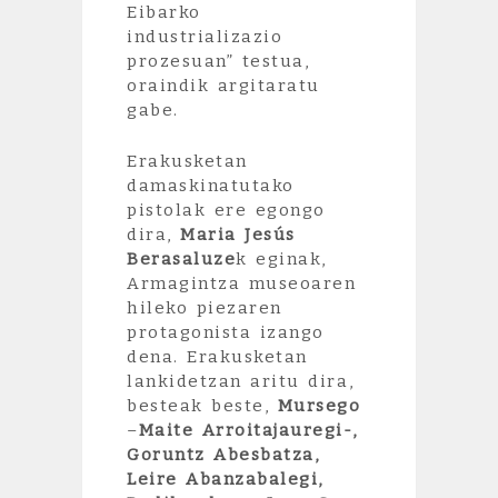
Eibarko
industrializazio
prozesuan” testua,
oraindik argitaratu
gabe.
Erakusketan
damaskinatutako
pistolak ere egongo
dira,
Maria Jesús
Berasaluze
k eginak,
Armagintza museoaren
hileko piezaren
protagonista izango
dena. Erakusketan
lankidetzan aritu dira,
besteak beste,
Mursego
–
Maite Arroitajauregi-,
Goruntz Abesbatza,
Leire Abanzabalegi,