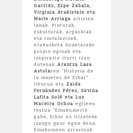
Garrido, Espe Zabala,
Virginia Arakistain eta
Maite Arriaga
artisten
lanak. Pinturak,
eskulturak, argazkiak
eta instalazioak,
erakusketa honetarako
propio eginak eta
inspirazio iturri izan
dutenak
Arantza Lasa
Astola
ren “Historia de
la mujeres de Eibar”
liburua eta
Zaida
Fernández Pérez, Savina
Lafita Solé eta Luz
Maceira Ochoa
egileen
testua “Emakumerik
gabe, Eibar ez litzateke
izango gaur egun dena.
Emakumeen arrastoak