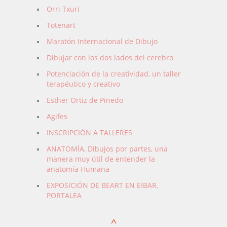
Orri Txuri
Totenart
Maratón Internacional de Dibujo
Dibujar con los dos lados del cerebro
Potenciación de la creatividad, un taller
terapéutico y creativo
Esther Ortiz de Pinedo
Agifes
INSCRIPCIÓN A TALLERES
ANATOMÍA, Dibujos por partes, una
manera muy útil de entender la
anatomía Humana
EXPOSICIÓN DE BEART EN EIBAR,
PORTALEA
^