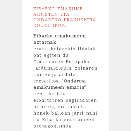
EIBARKO EMAKUME
ARTISTEN ETA
ONDAREKO ERAKUSKETA
KOLEKTIBOA.
Eibarko emakumeen
aztarnak
erakusketarekin Udalak
bat egiten du
Ondarearen Europako
Jardunaldiekin, zeinaren
aurtengo ardatz
tematikoa
“Ondarea,
emakumeen emaria”
den. Artista
eibartarren begiradaren
bitartez, erakusketa
honek balioan jarri nahi
du Eibarko emakumeen
protagonismoa