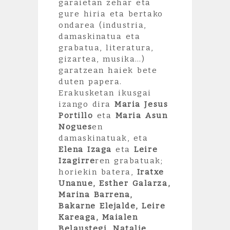
garaietan zehar eta
gure hiria eta bertako
ondarea (industria,
damaskinatua eta
grabatua, literatura,
gizartea, musika…)
garatzean haiek bete
duten papera.
Erakusketan ikusgai
izango dira
Maria Jesus
Portillo
eta
Maria Asun
Nogues
en
damaskinatuak, eta
Elena Izaga
eta
Leire
Izagirre
ren grabatuak;
horiekin batera,
Iratxe
Unanue, Esther Galarza,
Marina Barrena,
Bakarne Elejalde, Leire
Kareaga, Maialen
Belaustegi, Natalie