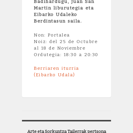
Badihardugu, Juan San
Martin liburutegia eta
Eibarko Udaleko
Berdintasun saila.
Non: Portalea
Noiz: del 25 de Octubre
al 18 de Noviembre
Ordutegia: 18:30 a 20:30
Berriaren iturria
(Eibarko Udala)
Arte eta Sorkuntza Tailerrak pertsona