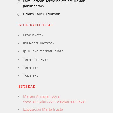
Familiartean sormena eta ate irekiak
(larunbatak)
Udako Tailer Trinkoak
BLOG KATEGORIAK
Erakusketak
ikus-entzunezkoak
Ipuruako merkatu plaza
Tailer Trinkoak
Tailerrak
Topaleku
ESTEKAK
Maiten Arriagan obra
www.singulart.com webgunean ikusi
Exposición Marta Irusta