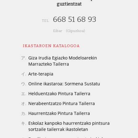
guztientzat
668 51 68 93
TEL.
Eibar (Gipuzkoa)
IKASTAROEN KATALOGOA
Giza Irudia Egiazko Modeloarekin
Marrazteko Tailerra
Arte-terapia
Online ikastaroa: Sormena Sustatu
Helduentzako Pintura Tailerra
Nerabeentzatzo Pintura Tailerra
Haurrentzako Pintura Tailerra
Eskolaz kanpoko haurrentzako pintsura
sortzaile tailerrak ikastoletan