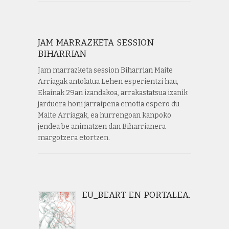
JAM MARRAZKETA SESSION
BIHARRIAN
Jam marrazketa session Biharrian Maite
Arriagak antolatua Lehen esperientzi hau,
Ekainak 29an izandakoa, arrakastatsua izanik
jarduera honi jarraipena emotia espero du
Maite Arriagak, ea hurrengoan kanpoko
jendea be animatzen dan Biharrianera
margotzera etortzen.
EU_BEART EN PORTALEA.