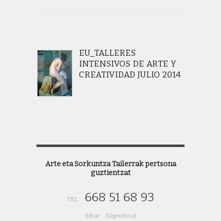
EU_TALLERES
INTENSIVOS DE ARTE Y
CREATIVIDAD JULIO 2014
Arte eta Sorkuntza Tailerrak pertsona
guztientzat
668 51 68 93
TEL.
Eibar (Gipuzkoa)