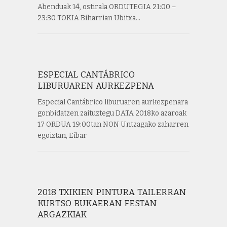
Abenduak 14, ostirala ORDUTEGIA 21:00 –
23:30 TOKIA Biharrian Ubitxa…
ESPECIAL CANTÁBRICO
LIBURUAREN AURKEZPENA
Especial Cantábrico liburuaren aurkezpenara
gonbidatzen zaituztegu DATA 2018ko azaroak
17 ORDUA 19:00tan NON Untzagako zaharren
egoiztan, Eibar
2018 TXIKIEN PINTURA TAILERRAN
KURTSO BUKAERAN FESTAN
ARGAZKIAK