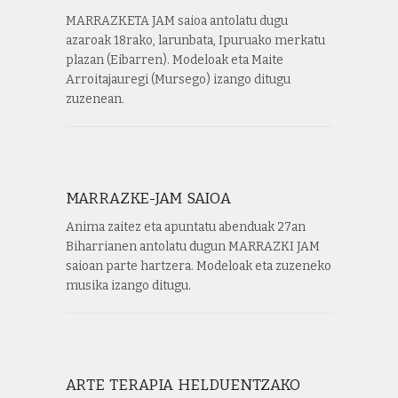
MARRAZKETA JAM saioa antolatu dugu
azaroak 18rako, larunbata, Ipuruako merkatu
plazan (Eibarren). Modeloak eta Maite
Arroitajauregi (Mursego) izango ditugu
zuzenean.
MARRAZKE-JAM SAIOA
Anima zaitez eta apuntatu abenduak 27an
Biharrianen antolatu dugun MARRAZKI JAM
saioan parte hartzera. Modeloak eta zuzeneko
musika izango ditugu.
ARTE TERAPIA HELDUENTZAKO