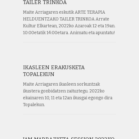
TAILER TRINKOA
Maite Arriagaren eskutik ARTE TERAPIA
HELDUENTZAKO TAILER TRINKOA Arrate
Kultur Elkartean, 2022ko Azaroak 12 eta 19an.
10:00etatik 14:00etara. Animatu eta apuntatu!
IKASLEEN ERAKUSKETA
TOPALEKUN
Maite Arriagaren ikasleen sorkuntzak
ikustera gonbidatzen zaituztegu. 2022ko
ekainaren 10, 11 eta 12an ikusgai egongo dira
Topalekun.