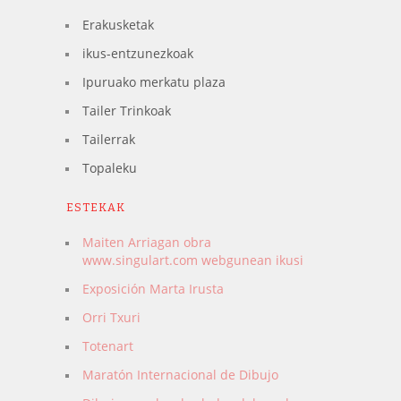
Erakusketak
ikus-entzunezkoak
Ipuruako merkatu plaza
Tailer Trinkoak
Tailerrak
Topaleku
ESTEKAK
Maiten Arriagan obra
www.singulart.com webgunean ikusi
Exposición Marta Irusta
Orri Txuri
Totenart
Maratón Internacional de Dibujo