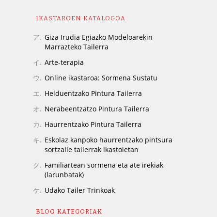
IKASTAROEN KATALOGOA
Giza Irudia Egiazko Modeloarekin
Marrazteko Tailerra
Arte-terapia
Online ikastaroa: Sormena Sustatu
Helduentzako Pintura Tailerra
Nerabeentzatzo Pintura Tailerra
Haurrentzako Pintura Tailerra
Eskolaz kanpoko haurrentzako pintsura
sortzaile tailerrak ikastoletan
Familiartean sormena eta ate irekiak
(larunbatak)
Udako Tailer Trinkoak
BLOG KATEGORIAK