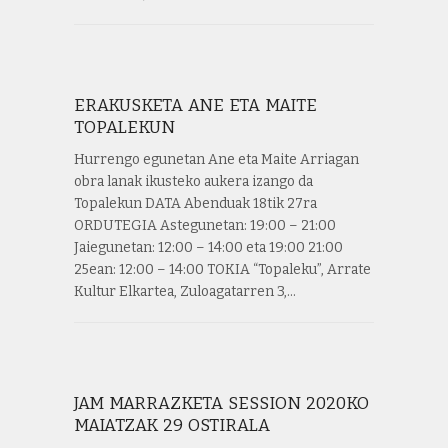
ERAKUSKETA ANE ETA MAITE
TOPALEKUN
Hurrengo egunetan Ane eta Maite Arriagan
obra lanak ikusteko aukera izango da
Topalekun DATA Abenduak 18tik 27ra
ORDUTEGIA Astegunetan: 19:00 – 21:00
Jaiegunetan: 12:00 – 14:00 eta 19:00 21:00
25ean: 12:00 – 14:00 TOKIA “Topaleku”, Arrate
Kultur Elkartea, Zuloagatarren 3,…
JAM MARRAZKETA SESSION 2020KO
MAIATZAK 29 OSTIRALA