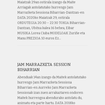
Maiatzak 29an ostirala izango da Maite
Arriagak antolatutako hurrengo Jam
Marrazketa Sessiona Biharrian-Dantzan-en
DATA 2020ko Maiatzak 29, ostirala
ORDUTEGIA 20:30 – 22:30 TOKIA Biharrian-
Dantzan, Ubitxa kalea 16 behea, Eibar
MUSIKA Lorea Ciuba MODELOAK Zuriñe eta
Manu PREZIOA 10 euros Ez…
JAM MARRAZKETA SESSION
BIHARRIAN
Abenduak 14an izango da Maitek antolatutako
hurrengo Jam Marrazketa Sessiona
Biharrian-en Aurreko Jam Marrazketa
Sessionak izan zuen arrakaztaren ondoren
Maitek hurrengoa abendurako antolatu du,
animatu eta parte hartu. DATA 2018ko