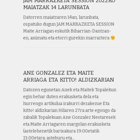
JAM MARRAZKETA SESSION 2022KO
MAIATZAK 14 LARUNBATA
Datorren maiatzaren 14an, larunbata,
ospatuko dugun JAM MARRAZKETA SESSION
Maite Arriagan eskutik Biharrian-Dantzan-
en, animatu eta etorri gurekin marraztera
ANE GONZALEZ ETA MAITE
ARRIAGA ETA KITTO! ALDIZKARIAN
Datozen egunetan Anek eta Maitek Topalekun
egin behar duten erakusketa dela eta
hurrengo artikulua irakurri dezakezue Eta
kitto! aldizkarian Hilaren 27ra arte egongo da
zabalik Topalekuan Ane Gonzalez Nestaresek
eta Maite Arriagaren margolan erakusketa
(astelehenetik barixakura 19:00etatik
21:00etara; asteburu eta…