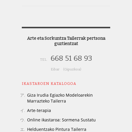
Arte eta Sorkuntza Tailerrak pertsona
guztientzat
668 51 68 93
TEL.
Eibar (Gipuzkoa)
IKASTAROEN KATALOGOA
Giza Irudia Egiazko Modeloarekin
Marrazteko Tailerra
Arte-terapia
Online ikastaroa: Sormena Sustatu
Helduentzako Pintura Tailerra