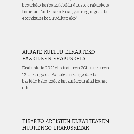
bestelako lan batzuk bildu dituzte erakusketa
honetan, “antzinako Eibar, gaur egungoa eta
etorkizunekoa irudikatzeko”.
ARRATE KULTUR ELKARTEKO
BAZKIDEEN ERAKUSKETA
Erakusketa 2025eko irailaren 26tik urriaren
12ra izango da. Portalean izango da eta
bazkide bakoitzak 2 lan aurkeztu ahal izango
ditu.
EIBARKO ARTISTEN ELKARTEAREN
HURRENGO ERAKUSKETAK