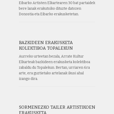
Eibarko Artisten Elkartearen 30 bat partaidek
bere lanak erakutsiko dituzte datozen
Donostia eta Eibarko erakusketetan.
BAZKIDEEN ERAKUSKETA
KOLEKTIBOA TOPALEKUN
Aurreko urteetan bezala, Arrate Kultur
Elkarteak bazkideen erakusketa kolektiboa
zabaldu du Topalekun. Bertan, urriaren 6ra
arte, era guztietako artelanak ikusi ahal
izango dira.
SORMENEZKO TAILER ARTISTIKOEN
ERAKUSKETA