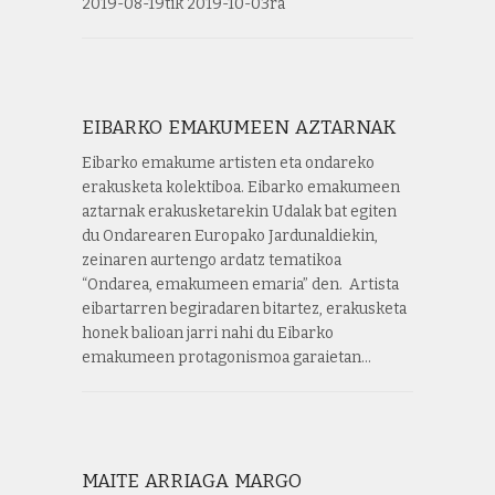
2019-08-19tik 2019-10-03ra
EIBARKO EMAKUMEEN AZTARNAK
Eibarko emakume artisten eta ondareko
erakusketa kolektiboa. Eibarko emakumeen
aztarnak erakusketarekin Udalak bat egiten
du Ondarearen Europako Jardunaldiekin,
zeinaren aurtengo ardatz tematikoa
“Ondarea, emakumeen emaria” den. Artista
eibartarren begiradaren bitartez, erakusketa
honek balioan jarri nahi du Eibarko
emakumeen protagonismoa garaietan…
MAITE ARRIAGA MARGO