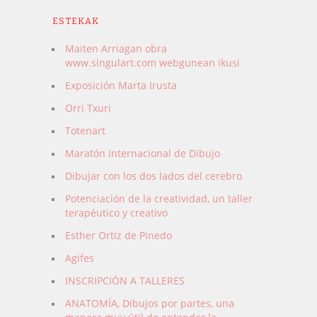
ESTEKAK
Maiten Arriagan obra
www.singulart.com webgunean ikusi
Exposición Marta Irusta
Orri Txuri
Totenart
Maratón Internacional de Dibujo
Dibujar con los dos lados del cerebro
Potenciación de la creatividad, un taller
terapéutico y creativo
Esther Ortiz de Pinedo
Agifes
INSCRIPCIÓN A TALLERES
ANATOMÍA, Dibujos por partes, una