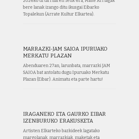
2026ko urtarrilaren 1etik 6ra, Maite Arriagak
bere lanak izango ditu ikusgai Eibarko
Topalekun (Arrate Kultur Elkartea).
MARRAZKI-JAM SAIOA IPURUAKO
MERKATU PLAZAN
Abenduaren 27an, larunbata, marrazki JAM
SAIOA bat antolatu dugu Ipuruako Merkatu
Plazan (Eibar). Animatu eta parte hartu!
IRAGANEKO ETA GAURKO EIBAR
IZENBURUKO ERAKUSKETA
Artisten Elkarteko bazkideek lagatako
margolanak, marrazkiak, maketak eta