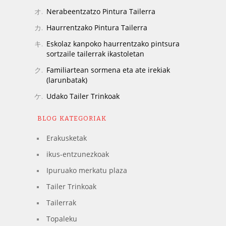
Nerabeentzatzo Pintura Tailerra
Haurrentzako Pintura Tailerra
Eskolaz kanpoko haurrentzako pintsura
sortzaile tailerrak ikastoletan
Familiartean sormena eta ate irekiak
(larunbatak)
Udako Tailer Trinkoak
BLOG KATEGORIAK
Erakusketak
ikus-entzunezkoak
Ipuruako merkatu plaza
Tailer Trinkoak
Tailerrak
Topaleku