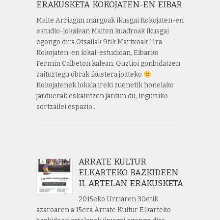
ERAKUSKETA KOKOJATEN-EN EIBAR
Maite Arriagan margoak ikusgai Kokojaten-en
estudio-lokalean Maiten kuadroak ikusgai
egongo dira Otsailak 9tik Martxoak 11ra
Kokojaten-en lokal-estudioan, Eibarko
Fermin Calbeton kalean. Guztioi gonbidatzen
zaituztegu obrak ikustera joateko
Kokojatenek lokala ireki zuenetik honelako
jarduerak eskaintzen jardun du, inguruko
sortzailei espazio…
ARRATE KULTUR
ELKARTEKO BAZKIDEEN
II. ARTELAN ERAKUSKETA
2015eko Urriaren 30etik
azaroaren a 15era Arrate Kultur Elkarteko