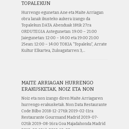
TOPALEKUN
Hurrengo egunetan Ane eta Maite Arriagan
obra lanak ikusteko aukera izango da
Topalekun DATA Abenduak 18tik 27ra
ORDUTEGIA Astegunetan: 19:00 – 21:00
Jaiegunetan: 12:00 – 14:00 eta 19:00 21:00
25ean: 12:00 – 14:00 TOKIA “Topaleku”, Arrate
Kultur Elkartea, Zuloagatarren 3,…
MAITE ARRIAGAN HURRENGO
ERAKUSKETAK, NOIZ ETA NON
Noiz eta non izango diren Maite Arriagaren
hurrengo erakusketak. Non Data Restaurante
Code Bilbo 2018-12-27tik 2019-02-11ra
Restaurante Gourmand Madrid 2019-07-
02tik 2019-08-16ra Goa Majadahonda Madrid