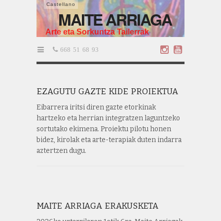
Castellano
MAITE ARRIAGA
Arte eta Sorkuntza Tailerrak
668 51 68 93
EZAGUTU GAZTE KIDE PROIEKTUA
Eibarrera iritsi diren gazte etorkinak
hartzeko eta herrian integratzen laguntzeko
sortutako ekimena. Proiektu pilotu honen
bidez, kirolak eta arte-terapiak duten indarra
aztertzen dugu.
MAITE ARRIAGA ERAKUSKETA