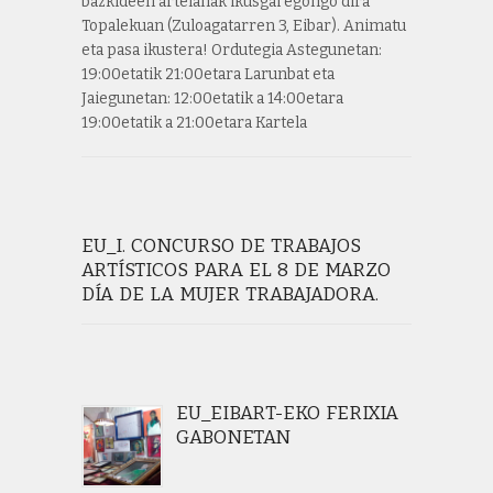
bazkideen artelanak ikusgai egongo dira
Topalekuan (Zuloagatarren 3, Eibar). Animatu
eta pasa ikustera! Ordutegia Astegunetan:
19:00etatik 21:00etara Larunbat eta
Jaiegunetan: 12:00etatik a 14:00etara
19:00etatik a 21:00etara Kartela
EU_I. CONCURSO DE TRABAJOS
ARTÍSTICOS PARA EL 8 DE MARZO
DÍA DE LA MUJER TRABAJADORA.
EU_EIBART-EKO FERIXIA
GABONETAN