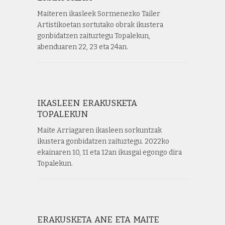
Maiteren ikasleek Sormenezko Tailer
Artistikoetan sortutako obrak ikustera
gonbidatzen zaituztegu Topalekun,
abenduaren 22, 23 eta 24an.
IKASLEEN ERAKUSKETA
TOPALEKUN
Maite Arriagaren ikasleen sorkuntzak
ikustera gonbidatzen zaituztegu. 2022ko
ekainaren 10, 11 eta 12an ikusgai egongo dira
Topalekun.
ERAKUSKETA ANE ETA MAITE